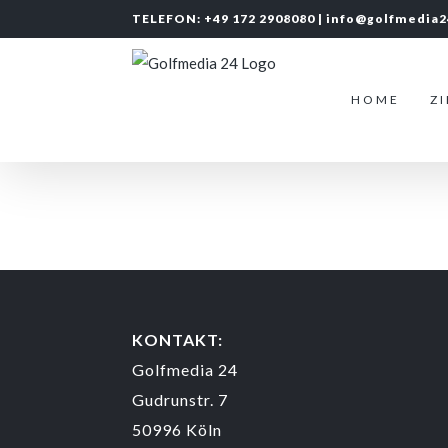
Zum
TELEFON: +49 172 2908080 |
info@golfmedia
Inhalt
springen
HOME
Z
KONTAKT:
Golfmedia 24
Gudrunstr. 7
50996 Köln