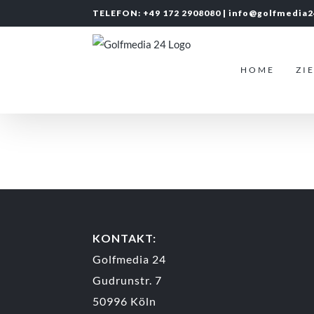
Zum
TELEFON: +49 172 2908080 |
info@golfmedia
Inhalt
springen
HOME
ZI
KONTAKT:
Golfmedia 24
Gudrunstr. 7
50996 Köln