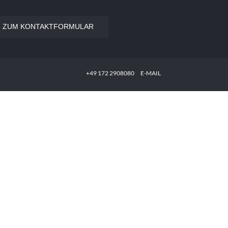
ZUM KONTAKTFORMULAR
‭+49 172 2908080‬
E-MAIL