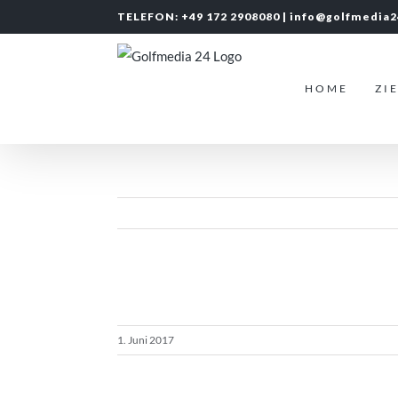
Zum
TELEFON: +49 172 2908080 |
info@golfmedia
Inhalt
springen
HOME
ZI
1. Juni 2017