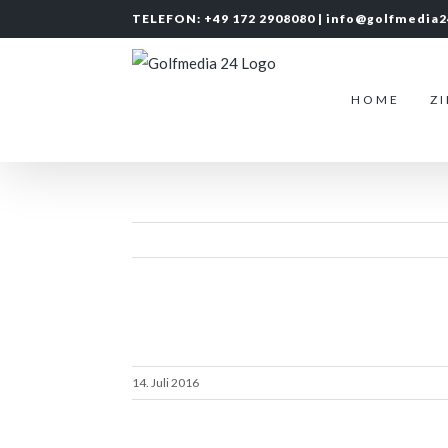
Zum
TELEFON: +49 172 2908080 |
info@golfmedia
Inhalt
springen
HOME
Z
14. Juli 2016